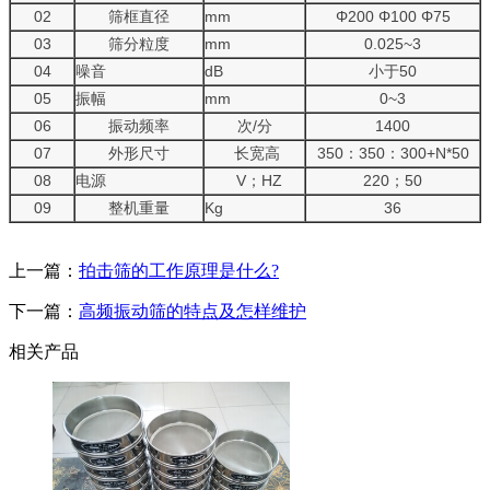
02
筛框直径
mm
Φ200 Φ100 Φ75
03
筛分粒度
mm
0.025~3
04
噪音
dB
小于50
05
振幅
mm
0~3
06
振动频率
次/分
1400
07
外形尺寸
长宽高
350：350：300+N*50
08
电源
V；HZ
220；50
09
整机重量
Kg
36
上一篇：
拍击筛的工作原理是什么?
下一篇：
高频振动筛的特点及怎样维护
相关产品