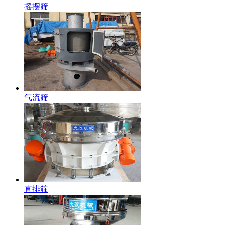
摇摆筛
气流筛
直排筛