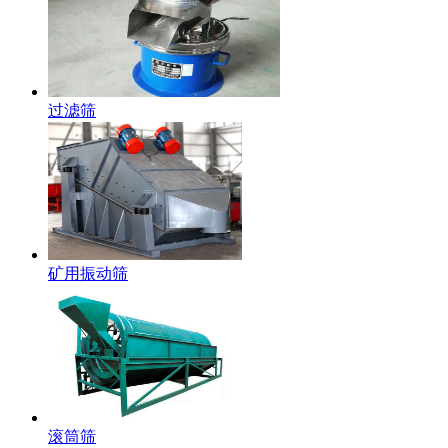
过滤筛
矿用振动筛
滚筒筛