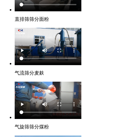
直排筛筛分面粉
气流筛分麦麸
气旋筛筛分煤粉