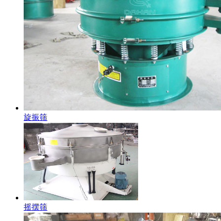
旋振筛
摇摆筛