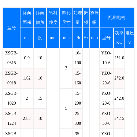
筛面
筛面
给料
筛孔
处理
振
双振
配用电机
面积
倾角
粒度
尺寸
量
频
幅
型号
功率
电压
m2
度
mm
mm
t/h
Hz
mm
型号
Kw
V
ZSGB-
10-
YZO-
0.9
10
2*1.0
0615
100
10-6
3
ZSGB-
15-
YZO-
1.62
10
2*2.0
0918
160
20-6
ZSGB-
15-
YZO-
2
15
2*2.0
1020
200
20-6
5
ZSGB-
25-
YZO-
2.88
10
2*2.5
1224
300
30-6
ZSGB-
35-
YZO-