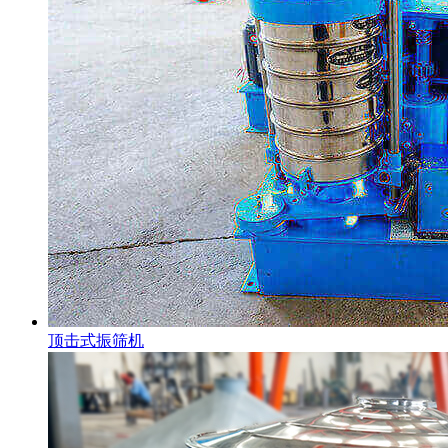
顶击式振筛机