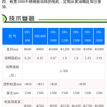
四、检查1000不锈钢振动筛的电机，定期从黄油嘴处加注黄
油。
DH-
DH-
DH-
DH-
DH-
DH-
型 号
DH-800
600
1000
1200
1500
1800
2000
直径mm
Φ600
Φ800
Φ1000
Φ1200
Φ1500
Φ1800
Φ2000
筛网面积m
0.24
0.45
0.67
1.0
1.6
2.43
3.01
筛网规格
2-500
（目）
进料粒度mm
<Φ10
<Φ15
<Φ20
<Φ30
振次rpm
1500
1500
1500
1500
1500
1500
1500
有效筛面直
Φ560
Φ760
Φ930
Φ1130
Φ1430
Φ1760
Φ1960