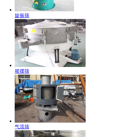
旋振筛
摇摆筛
气流筛