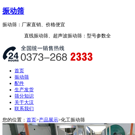
振动筛
振动筛：厂家直销、价格便宜
直线振动筛、超声波振动筛：型号参数全
首页
振动筛
配件
生产发货
筛分知识
关于大汉
联系我们
您的位置：
首页
>
产品展示
>化工振动筛