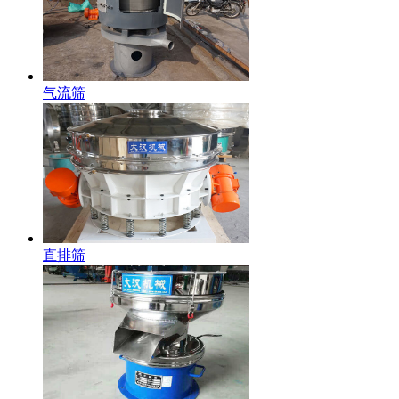
气流筛
直排筛