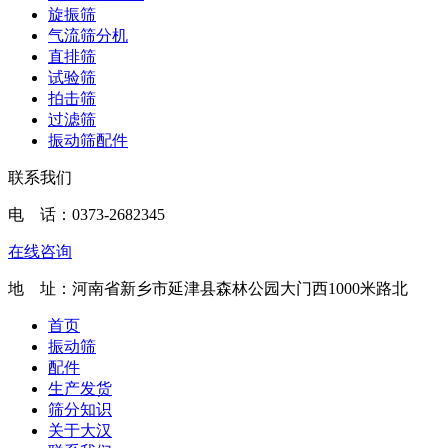
旋振筛
气流筛分机
直排筛
试验筛
拍击筛
过滤筛
振动筛配件
联系我们
电 话：
0373-2682345
在线咨询
地 址：河南省新乡市延津县森林公园大门西1000米路北
首页
振动筛
配件
生产发货
筛分知识
关于大汉