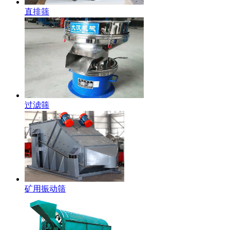
直排筛
过滤筛
矿用振动筛