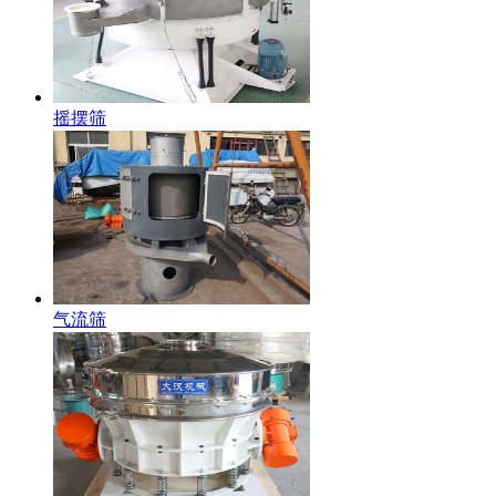
摇摆筛
气流筛