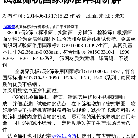
发布时间：2014-06-13 17:15:22
作 者：admin
来 源：未知
试验筛
机又称标准分析筛机，多用于实验室用。
Φ200试验筛（标准筛，实验筛，分样筛，检验筛）根据筛
面材料分为金属丝编织网试验筛和金属穿孔板试验筛。金属丝
编织网试验筛采用国家标准GB/T6003.1-1997生产。其网孔基
本尺寸为2.36mm-0.038mm，符合国际标准ISO3310-1：1990
R20/3，R20，R40/3系列，筛网材质为黄铜、锡青铜、不锈
钢。
金属穿孔板试验筛采用国家标准GB/T6003.2-1997，符合
国际标准ISO3310-2：1990 R20/3、R20、R40/3系列，筛网材
质为优质不锈钢，
并采用数控冲压穿孔而成。
Φ200试验筛筛框、筛盖、筛底选用优质不锈钢精制而
成。并借鉴进口试验筛的优点，在下筛框增加了密封胶圈，较
好地解决了振筛机震筛时粉料漏失现象，减少了飞溅粉料溅入
振筛机缝隙内磨损齿轮的机会，尽可能的延长振筛机的使用寿
命。同时还能减小噪音，一定程度地改善了生产现场噪音条
件。
试验筛框也可以配着
标准试验筛
机使用，节省劳动力，又提