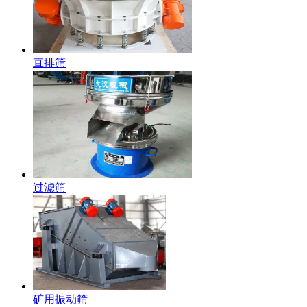
直排筛
过滤筛
矿用振动筛