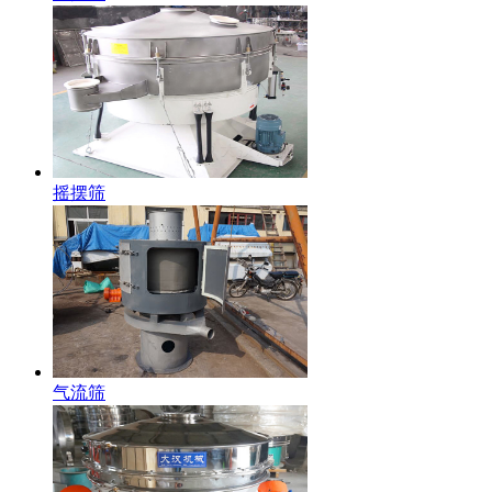
摇摆筛
气流筛