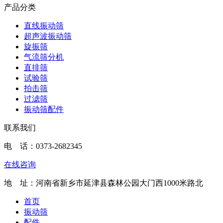
产品分类
直线振动筛
超声波振动筛
旋振筛
气流筛分机
直排筛
试验筛
拍击筛
过滤筛
振动筛配件
联系我们
电 话：
0373-2682345
在线咨询
地 址：河南省新乡市延津县森林公园大门西1000米路北
首页
振动筛
配件