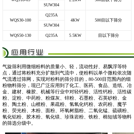
SUW304
Q235A
WQS30-100
4KW
500目以下筛分
SUW304
WQS50-130
Q235A
5.5KW
目以下筛分
气旋筛利用微细粉料的质量小、轻，流动性好、易飘浮等特
点，通过将粉料充分扩散到气流中，使粉料以单个微粒依次随
气流透过筛网，实现对粉料的筛分目的，80-500目范围内的细
粉物料筛分，现已广泛应用到了化工、医药、食品、造纸、冶
金、建材、橡胶、机械等行业中对轻钙粉、活性钙粉、活性碳
粉、淀粉、中药粉、粉煤灰、锌粉、石墨粉、石英砂粉、金
粉、陶土粉、山楂粉、果疏粉、氢氧化钙粉、农药粉、魔芋
粉、荧光粉、木粉、面粉、环氧树脂粉、二氧化锰、硫磺粉、
氧化铝粉、胶木粉、氧化镁、珍珠岩粉、铁粉、棉短绒等物料
的筛选分级中。