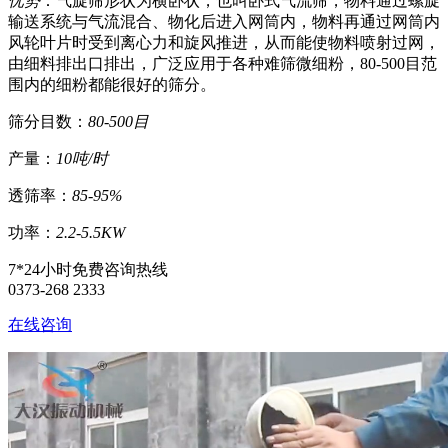
优势
：气旋筛形状为横卧状，也叫卧式气流筛，物料通过螺旋
输送系统与气流混合、物化后进入网筒内，物料再通过网筒内
风轮叶片时受到离心力和旋风推进，从而能使物料喷射过网，
由细料排出口排出，广泛应用于各种难筛微细粉，80-500目范
围内的细粉都能很好的筛分。
筛分目数：
80-500目
产量：
10吨/时
透筛率：
85-95%
功率：
2.2-5.5KW
7*24小时免费咨询热线
0373-268 2333
在线咨询