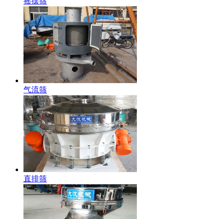
摇摆筛
气流筛
直排筛