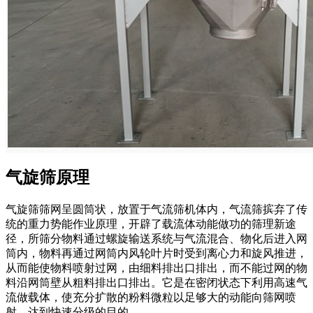
气旋筛原理
气旋筛筛网呈圆筒状，放置于气流筛机体内，气流筛摈弃了传
统的重力势能作业原理，开辟了载流体动能做功的筛理新途
径，所筛分物料通过螺旋输送系统与气流混合、物化后进入网
筒内，物料再通过网筒内风轮叶片时受到离心力和旋风推进，
从而能使物料喷射过网，由细料排出口排出，而不能过网的物
料沿网筒壁从粗料排出口排出。它是在密闭状态下利用高速气
流做载体，使充分扩散的粉料微粒以足够大的动能向筛网喷
射，达到快速分级的目的。