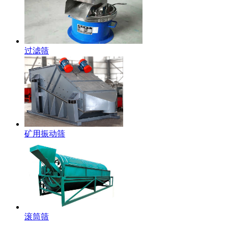
过滤筛
矿用振动筛
滚筒筛